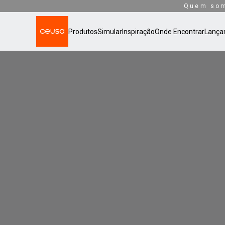
Quem so
Produtos
Simular
Inspiração
Onde Encontrar
Lança