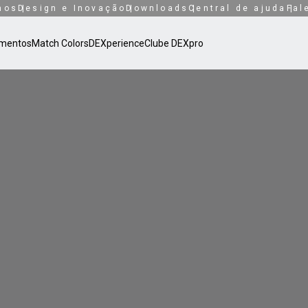
mos
Design e Inovação
Downloads
Central de ajuda
Fal
mentos
Match Colors
DEXperience
Clube DEXpro