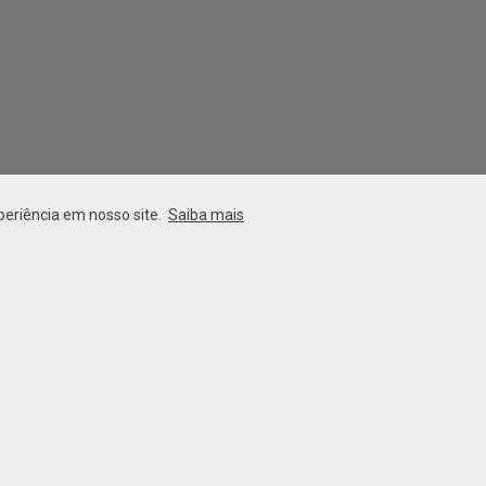
periência em nosso site.
Saiba mais
ento ao Consumidor
Showroom Criciúma e Esc
Coorporativo